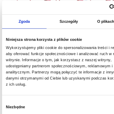
Zgoda
Szczegóły
O plikac
Niniejsza strona korzysta z plików cookie
Wykorzystujemy pliki cookie do spersonalizowania treści i r
Opis
aby oferować funkcje społecznościowe i analizować ruch w 
witrynie. Informacje o tym, jak korzystasz z naszej witryny,
Dane techniczne
udostępniamy partnerom społecznościowym, reklamowym i
analitycznym. Partnerzy mogą połączyć te informacje z inn
Multimedia
danymi otrzymanymi od Ciebie lub uzyskanymi podczas kor
z ich usług.
Pliki do pobrania
Warto zobaczyć
Wybór
Niezbędne
zgody
Zapytaj o produkt