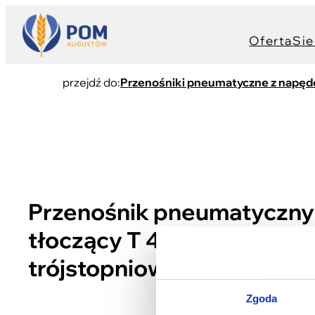
Oferta
Sie
przejdź do:
Przenośniki pneumatyczne z napę
Przenośnik pneumatyczny
tłoczący T 449/2 37kW z 
trójstopniowym
Zgoda