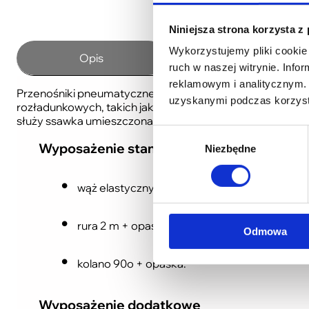
Niniejsza strona korzysta z
Wykorzystujemy pliki cookie 
Opis
Dane techniczne
ruch w naszej witrynie. Inf
reklamowym i analitycznym. 
Przenośniki pneumatyczne ssąco-tłoczące przeznaczone 
uzyskanymi podczas korzysta
rozładunkowych, takich jak: przeładunek ziarna z pryzmy
służy ssawka umieszczona na końcu elastycznego węża, 
Wybór
Wyposażenie standardowe
Niezbędne
zgody
wąż elastyczny poliuretanowy z ssawką + opa
rura 2 m + opaska,
Odmowa
kolano 90o + opaska.
Wyposażenie dodatkowe