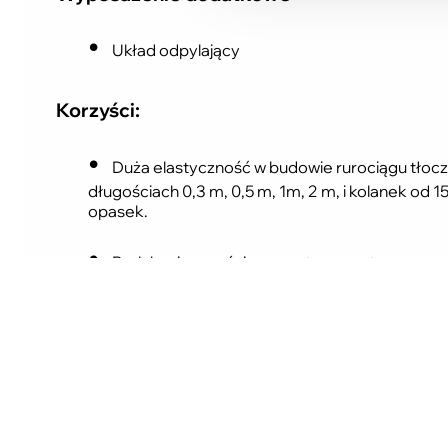
Układ odpylający
Korzyści:
Duża elastyczność w budowie rurociągu tłoczą
długościach 0,3 m, 0,5 m, 1m, 2 m, i kolanek od 
opasek.
Brak konieczności zasypu transportowanego 
materiał za pomocą ssawki i elastycznego ruroc
Możliwość transportu na znaczne odległości , 
Automatyczny rozruch silnika, przedłuża jeg
Automatyczna przepustnica reguluje przepływ