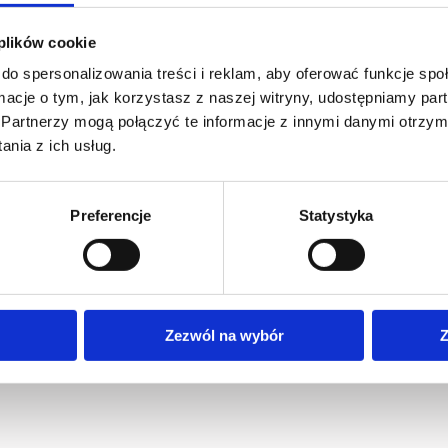
 plików cookie
do spersonalizowania treści i reklam, aby oferować funkcje sp
Multimedia
Pliki do pobrania
ormacje o tym, jak korzystasz z naszej witryny, udostępniamy p
Partnerzy mogą połączyć te informacje z innymi danymi otrzym
są do transportowania ziarna zbóż w kierunku poziomym i 
nia z ich usług.
, zbiorników zbożowych lub silosów z jednoczesnym załadunki
a następnie poprzez cyklon i dozownik zboże przekazywane 
Preferencje
Statystyka
ska,
Zezwól na wybór
Z