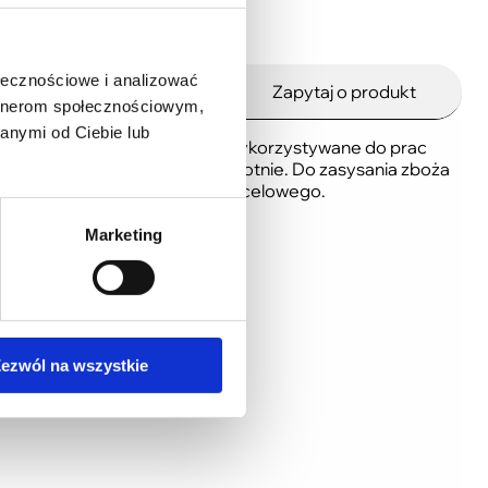
ołecznościowe i analizować
Warto zobaczyć
Zapytaj o produkt
artnerom społecznościowym,
anymi od Ciebie lub
pionowym. Mogą być również wykorzystywane do prac
em na środki transportu i odwrotnie. Do zasysania zboża
jest rurociągiem do miejsca docelowego.
Marketing
ezwól na wszystkie