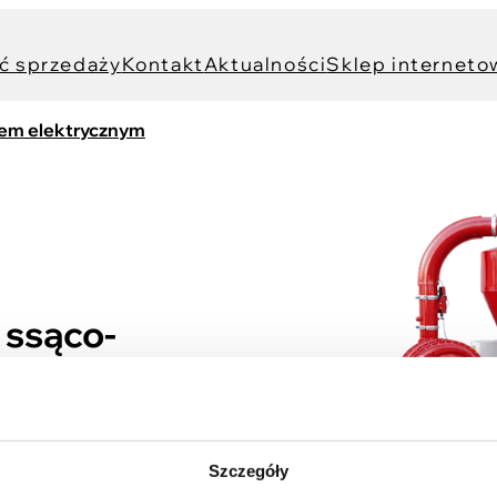
ć sprzedaży
Kontakt
Aktualności
Sklep interneto
dem elektrycznym
 ssąco-
wentylatorem
Szczegóły