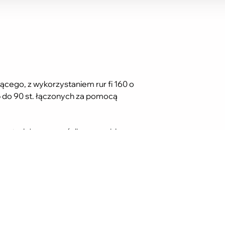
cego, z wykorzystaniem rur fi 160 o
15 do 90 st. łączonych za pomocą
materiału, przenośnik sam pobiera
iągu ssącego.
do 70 m w poziomie i 10 m w pionie.
o żywotność i upraszcza obsługę.
 powietrza, zabezpieczając silnik