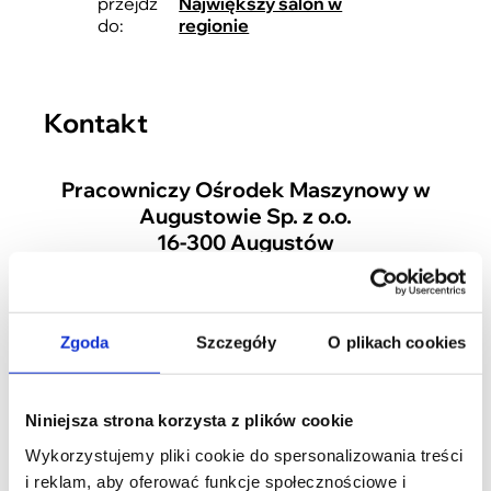
przejdź
Największy salon w
do:
regionie
Kontakt
Pracowniczy Ośrodek Maszynowy w
Augustowie Sp. z o.o.
16-300 Augustów
ul. Tytoniowa 4
+48 87 643 34 76
Zgoda
Szczegóły
O plikach cookies
+48 87 643 34 77
+48 87 643 34 78
Niniejsza strona korzysta z plików cookie
Wykorzystujemy pliki cookie do spersonalizowania treści
biuro@pom.com.pl
i reklam, aby oferować funkcje społecznościowe i