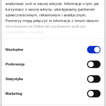
analizować ruch w naszej witrynie. Informacje o tym, jak
fax +48 87 643 20 63
korzystasz z naszej witryny, udostępniamy partnerom
NIP
846-13-81-642
społecznościowym, reklamowym i analitycznym.
REGON
790328177
Partnerzy mogą połączyć te informacje z innymi danymi
otrzymanymi od Ciebie lub uzyskanymi podczas
PEKAO SA
69 1240 5211 1111 0000 4925 8280
korzystania z ich usług.
Alior Bank S.A.
07 2490 0005 0000 4530 3196 2717
KRS 0000035544
Wybór
Sąd Rejonowy w Białymstoku
Niezbędne
zgody
Wydział Gospodarczy Krajowego Rejestru Sądowego
Kapitał zakładowy Spółki: 532 800 PLN
Preferencje
Sprzedaż pojazdów
(skutery, motocykle, quady, przyczepki)
Statystyka
Czynne
Poniedziałek-Piątek 8:00 – 16:00
Sobota 9:00 – 13:00
Marketing