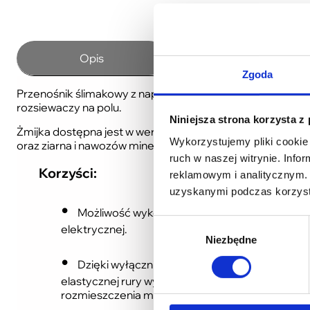
Opis
Dane techniczne
Zgoda
Przenośnik ślimakowy z napędem hydraulicznym T 458 mon
rozsiewaczy na polu.
Niniejsza strona korzysta z
Żmijka dostępna jest w wersji ocynkowanej oraz ze stali
Wykorzystujemy pliki cookie 
oraz ziarna i nawozów mineralnych.
ruch w naszej witrynie. Inf
Korzyści:
reklamowym i analitycznym. 
uzyskanymi podczas korzysta
Możliwość wykonywania wszelkich prac przeła
Wybór
elektrycznej.
Niezbędne
zgody
Dzięki wyłącznikowi napędu hydraulicznego,
elastycznej rury wysypowej, możliwość precyzy
rozmieszczenia materiału na maszynie roboczej.