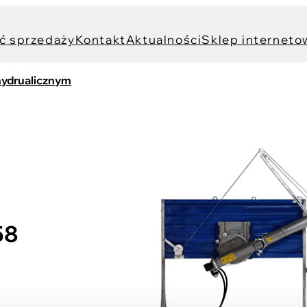
ć sprzedaży
Kontakt
Aktualności
Sklep interneto
hydrualicznym
58