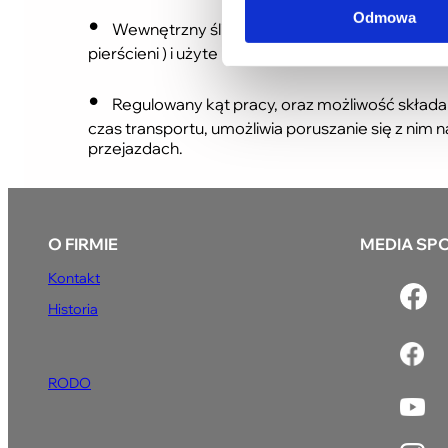
Odmowa
Wewnętrzny ślimak wywijany z litego płaskow
pierścieni ) i użyte materiały najwyższej jakości,
Regulowany kąt pracy, oraz możliwość składa
czas transportu, umożliwia poruszanie się z nim 
przejazdach.
O FIRMIE
MEDIA SP
Kontakt
Historia
RODO