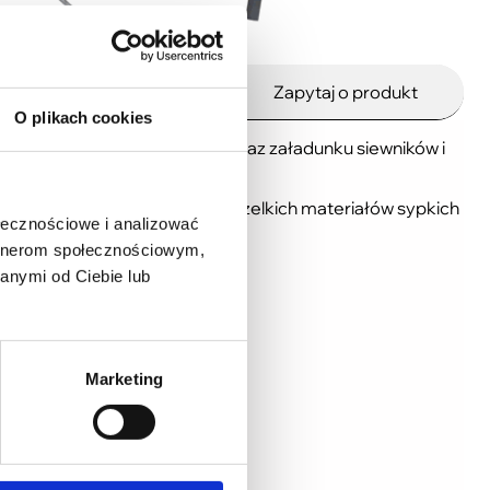
Warto zobaczyć
Zapytaj o produkt
O plikach cookies
głównie do ich rozładunku, oraz załadunku siewników i
ny rozładunek i przeładunek wszelkich materiałów sypkich
ołecznościowe i analizować
artnerom społecznościowym,
anymi od Ciebie lub
Marketing