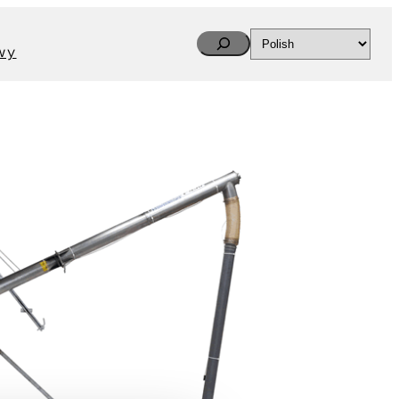
Search
wy