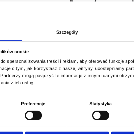
Multimedia
Pliki do pobrania
Szczegóły
towany jest na przyczepach bortowych i przeznaczony jest 
 plików cookie
 kwasoodpornej, w długościach 3 lub 4 m, co umożliwia wygod
do spersonalizowania treści i reklam, aby oferować funkcje sp
ormacje o tym, jak korzystasz z naszej witryny, udostępniamy p
Partnerzy mogą połączyć te informacje z innymi danymi otrzym
nia z ich usług.
dunkowych z dala od źródeł energii
Preferencje
Statystyka
 umiejscowionemu na końcu
jnego i równomiernego