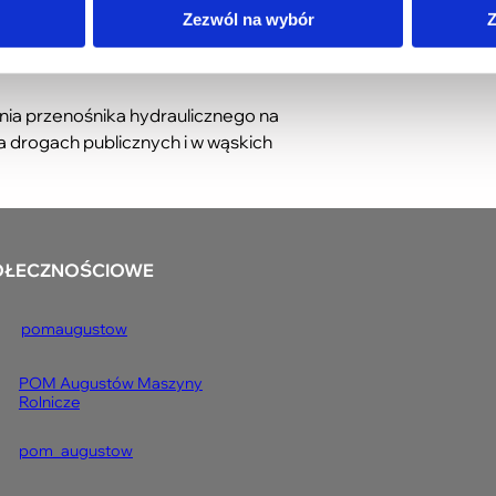
Zezwól na wybór
Z
nika ( a nie spawany z pojedynczych
 zapewniają długą i bezawaryjną pracę.
nia przenośnika hydraulicznego na
na drogach publicznych i w wąskich
OŁECZNOŚCIOWE
pomaugustow
POM Augustów Maszyny
Rolnicze
pom_augustow