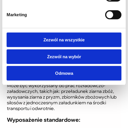
Warto zobaczyć
Marketing
Zapytaj o produkt
Przenośnik pneumatyczny ssąco-tłoczący z
wentylatorem pięciostopniowym T 480 przeznaczony
Zezwól na wszystkie
jest do przemieszczania materiałów ziarnistych i
granulowanych w kierunku poziomym i pionowym.
Zezwól na wybór
Osiągana przez przenośnik wydajność 43,5 t/h oraz
możliwość przenoszenia materiałów na odległość do
80 m decyduje o zastosowaniu przenośnika w dużych
Odmowa
gospodarstwach rolnych i hodowlanych.
Może być wykorzystany do prac rozładowczo-
załadowczych, takich jak: przeładunek ziarna zbóż,
wysysania ziarna z pryzm, zbiorników zbożowych lub
silosów z jednoczesnym załadunkiem na środki
transportu i odwrotnie.
Wyposażenie standardowe
: