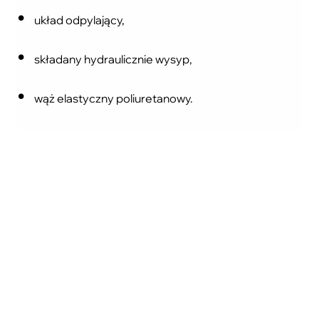
układ odpylający,
składany hydraulicznie wysyp,
wąż elastyczny poliuretanowy.
Korzyści:
Wysoka elastyczność w konstruowaniu rurociągu
tłoczącego dzięki zastosowaniu rur o średnicy fi 160 i
długościach 0,3 m, 0,5 m, 1 m, 2 m oraz kolanek o
kątach od 15° do 90°, łączonych za pomocą opasek.
Brak potrzeby zasypywania transportowanego
materiału – przenośnik samodzielnie pobiera go za
pomocą ssawki i elastycznego rurociągu ssącego.