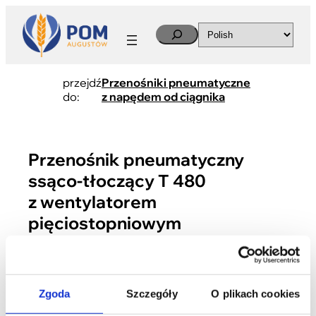
Search
przejdź
Przenośniki pneumatyczne
do:
z napędem od ciągnika
Przenośnik pneumatyczny
ssąco-tłoczący T 480
z wentylatorem
pięciostopniowym
Zgoda
Szczegóły
O plikach cookies