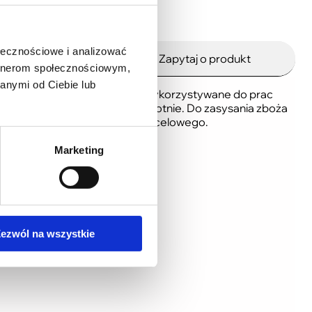
ołecznościowe i analizować
ki do pobrania
Zapytaj o produkt
artnerom społecznościowym,
anymi od Ciebie lub
pionowym. Mogą być również wykorzystywane do prac
em na środki transportu i odwrotnie. Do zasysania zboża
jest rurociągiem do miejsca docelowego.
Marketing
ezwól na wszystkie