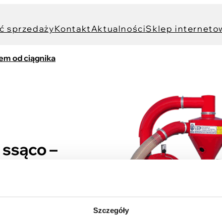
ć sprzedaży
Kontakt
Aktualności
Sklep interneto
em od ciągnika
ssąco –
latorem
Szczegóły