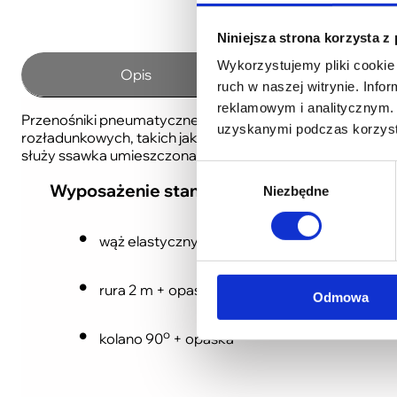
Niniejsza strona korzysta z
Wykorzystujemy pliki cookie 
Opis
Dane techni
ruch w naszej witrynie. Inf
reklamowym i analitycznym. 
Przenośniki pneumatyczne ssąco-tłoczące przeznaczone 
uzyskanymi podczas korzysta
rozładunkowych, takich jak: przeładunek ziarna z pryzmy
służy ssawka umieszczona na końcu elastycznego węża, 
Wybór
Wyposażenie standardowe
:
Niezbędne
zgody
wąż elastyczny poliuretanowy z ssawką + opa
rura 2 m + opaska,
Odmowa
o
kolano 90
+ opaska