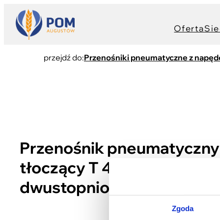
Oferta
Sie
przejdź do:
Przenośniki pneumatyczne z napęd
Przenośnik pneumatyczny 
tłoczący T 450/1 z wenty
dwustopniowym
Zgoda