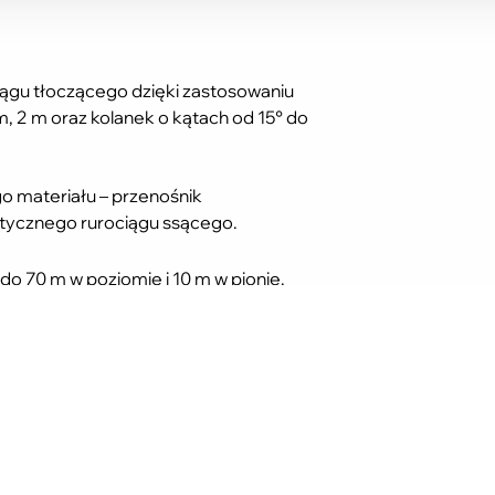
ągu tłoczącego dzięki zastosowaniu
1 m, 2 m oraz kolanek o kątach od 15° do
 materiału – przenośnik
stycznego rurociągu ssącego.
do 70 m w poziomie i 10 m w pionie.
tymalizację pracy, zapewniając
śnie ryzyko przedwczesnego zużycia
 powietrza, zabezpieczając ziarno
iejszając zużycie paliwa.