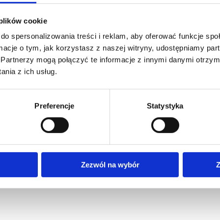
 plików cookie
do spersonalizowania treści i reklam, aby oferować funkcje sp
czne
Multimedia
Pli
ormacje o tym, jak korzystasz z naszej witryny, udostępniamy p
Partnerzy mogą połączyć te informacje z innymi danymi otrzym
są do transportowania ziarna zbóż w kierunku poziomym i 
nia z ich usług.
, zbiorników zbożowych lub silosów z jednoczesnym załadunki
a następnie poprzez cyklon i dozownik zboże przekazywane 
Preferencje
Statystyka
ska,
Zezwól na wybór
Z