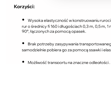
Korzyści:
Wysoka elastyczność w konstruowaniu ruroci
rur o średnicy fi 160 i długościach 0,3 m, 0,5 m, 
90°, łączonych za pomocą opasek.
Brak potrzeby zasypywania transportowanego
samodzielnie pobiera go za pomocą ssawki i ela
Możliwość transportu na znaczne odległości , 
Zastosowany wskaźnik obrotów pozwala na op
maksymalną wydajność, minimalizując jednocze
dmuchawy.
Automatyczna przepustnica reguluje przepływ
przed nadmiernym niszczeniem jednocześnie zmn