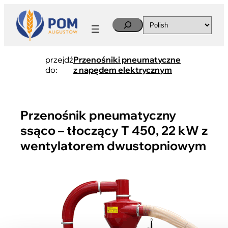
Search
przejdź
Przenośniki pneumatyczne
do:
z napędem elektrycznym
Przenośnik pneumatyczny
ssąco – tłoczący T 450, 22 kW z
wentylatorem dwustopniowym