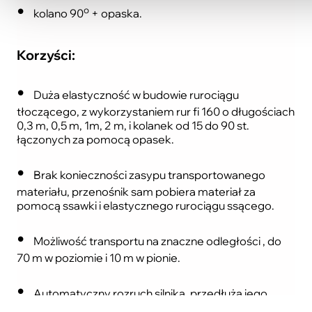
o
kolano 90
+ opaska.
Korzyści:
Duża elastyczność w budowie rurociągu
tłoczącego, z wykorzystaniem rur fi 160 o długościach
0,3 m, 0,5 m, 1m, 2 m, i kolanek od 15 do 90 st.
łączonych za pomocą opasek.
Brak konieczności zasypu transportowanego
materiału, przenośnik sam pobiera materiał za
pomocą ssawki i elastycznego rurociągu ssącego.
Możliwość transportu na znaczne odległości , do
70 m w poziomie i 10 m w pionie.
Automatyczny rozruch silnika, przedłuża jego
żywotność i upraszcza obsługę.