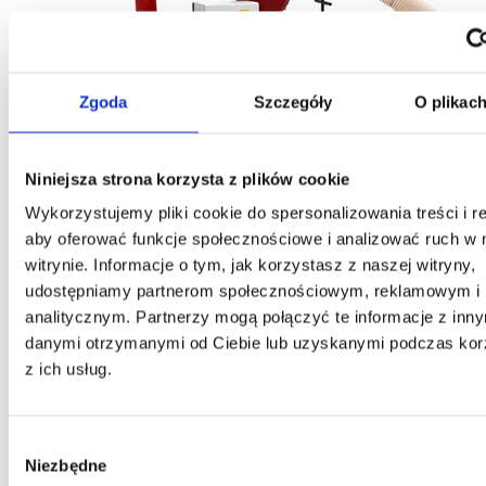
Zgoda
Szczegóły
O plikac
Niniejsza strona korzysta z plików cookie
Wykorzystujemy pliki cookie do spersonalizowania treści i r
aby oferować funkcje społecznościowe i analizować ruch w 
Opis
witrynie. Informacje o tym, jak korzystasz z naszej witryny,
udostępniamy partnerom społecznościowym, reklamowym i
Dane techniczne
analitycznym. Partnerzy mogą połączyć te informacje z inn
danymi otrzymanymi od Ciebie lub uzyskanymi podczas kor
Multimedia
z ich usług.
Pliki do pobrania
Wybór
Zapytaj o produkt
Niezbędne
zgody