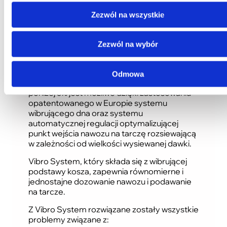
sterowanie hydrauliczne
Zezwól na wszystkie
Niezależne sterowanie otwarcia prawego i
lewego zespołu otworów dozujących.
Zezwól na wybór
system Vibro
Odmowa
Osiągnięcie nierównomierności wysiewu
poniżej 5% jest możliwe dzięki zastosowaniu
opatentowanego w Europie systemu
wibrującego dna oraz systemu
automatycznej regulacji optymalizującej
punkt wejścia nawozu na tarczę rozsiewającą
w zależności od wielkości wysiewanej dawki.
Vibro System, który składa się z wibrującej
podstawy kosza, zapewnia równomierne i
jednostajne dozowanie nawozu i podawanie
na tarcze.
Z Vibro System rozwiązane zostały wszystkie
problemy związane z: