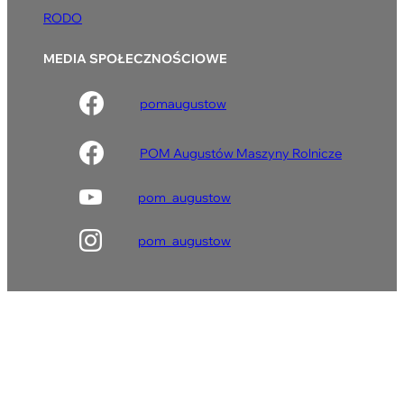
RODO
MEDIA SPOŁECZNOŚCIOWE
pomaugustow
POM Augustów Maszyny Rolnicze
pom_augustow
pom_augustow