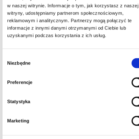
w naszej witrynie. Informacje o tym, jak korzystasz z naszej
Rozsiewacz wyposażony jest w system
witryny, udostępniamy partnerom społecznościowym,
automatycznej regulacji, który optymalizuje
wejście nawozu na tarczę rozsiewającą w
reklamowym i analitycznym. Partnerzy mogą połączyć te
zależności od dostarczanej ilości. Ponadto
informacje z innymi danymi otrzymanymi od Ciebie lub
możliwa jest ręczna ingerencja na
uzyskanymi podczas korzystania z ich usług.
wyprzedzenie lub opóźnienie wyjścia nawozu
na tarczę, w celu zrównoważenia zbyt dużego
rozsiewania bocznego lub centralnego w
Wybór
obszarze zasięgu rozsiewacza,
Niezbędne
spowodowanego zmianami właściwości
zgody
fizycznych nawozu pod wpływem warunków
meteorologicznych.
Preferencje
Statystyka
Marketing