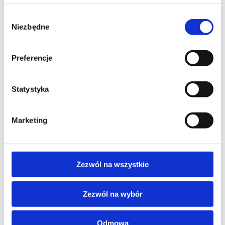
Wybór
Niezbędne
zgody
Czynne
Poniedziałek-Piątek 7:00 – 15:00
Preferencje
Kierownik
Kamil Fabrycki
Statystyka
+48 503 766 346
Marketing
k.fabrycki@pom.com.pl
Zezwól na wszystkie
Obsługa klienta
Katarzyna Kosobudzka
Zezwól na wybór
+48 87 643 67 36
Odmowa