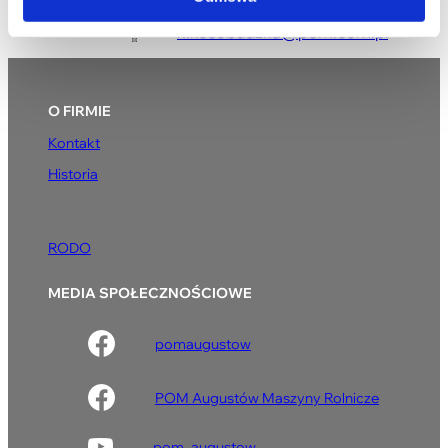
k.kosobudzka
@pom.com.pl
O FIRMIE
Kontakt
Historia
RODO
MEDIA SPOŁECZNOŚCIOWE
pomaugustow
POM Augustów Maszyny Rolnicze
pom_augustow