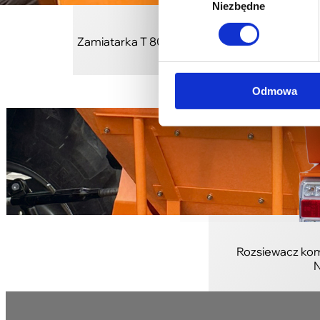
Niezbędne
zgody
Zamiatarka T 803/0 1,2 m z napędem od WO
Odmowa
Rozsiewacz kom
N