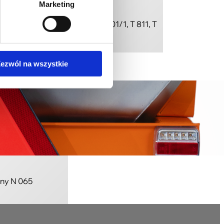
Marketing
iatarka ciągnikowa T 801, T 801/1, T 811, T
811/1
ezwól na wszystkie
ny N 065