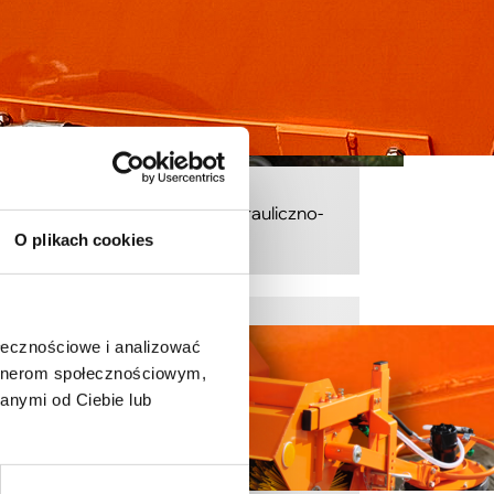
Motyl N 031/2 z napędem hydrauliczno-
elektrycznym
O plikach cookies
ołecznościowe i analizować
artnerom społecznościowym,
anymi od Ciebie lub