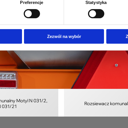
Preferencje
Statystyka
Zamiatarka T 804/0 1,2 m z napędem
Zam
M
hydraulicznym
Zezwól na wybór
Z
unalny Motyl N 031/2,
Rozsiewacz komunal
 031/21