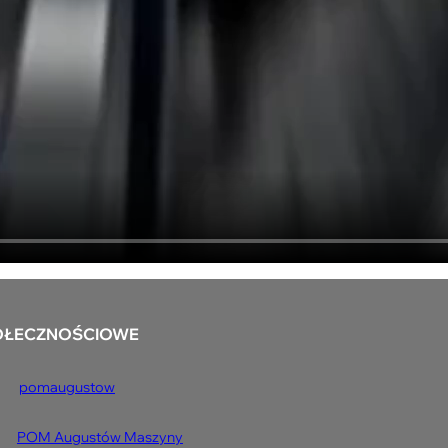
OŁECZNOŚCIOWE
pomaugustow
POM Augustów Maszyny