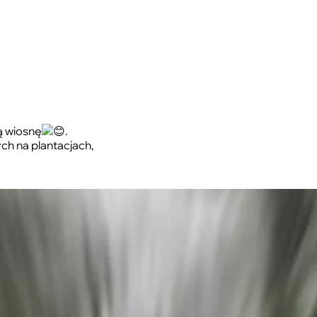
ą wiosnę
.
h na plantacjach,